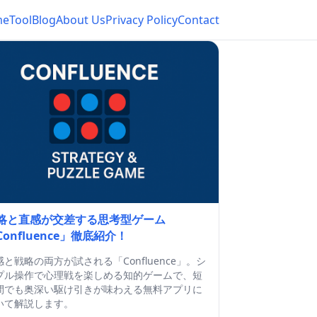
me
Tool
Blog
About Us
Privacy Policy
Contact
略と直感が交差する思考型ゲーム
Confluence」徹底紹介！
感と戦略の両方が試される「Confluence」。シ
プル操作で心理戦を楽しめる知的ゲームで、短
間でも奥深い駆け引きが味わえる無料アプリに
いて解説します。