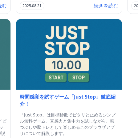
読む
続きを読む
2025.08.21
20
時間感覚を試すゲーム「Just Stop」徹底紹
介！
「Just Stop」は目標秒数でピタリと止めるシンプ
イピ
ル無料ゲーム。直感力と集中力を試しながら、暇
ッ
つぶしや脳トレとして楽しめるこのブラウザアプ
解説
リについて解説します。