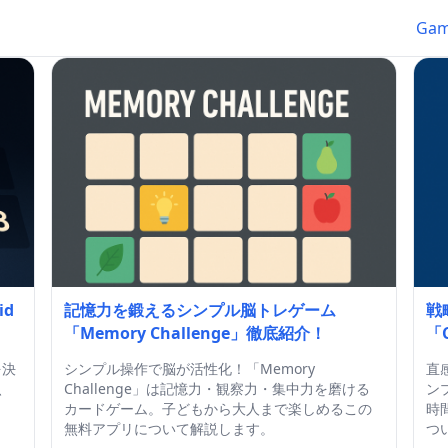
Ga
id
記憶力を鍛えるシンプル脳トレゲーム
戦
「Memory Challenge」徹底紹介！
「
を決
シンプル操作で脳が活性化！「Memory
直
、
Challenge」は記憶力・観察力・集中力を磨ける
ン
カードゲーム。子どもから大人まで楽しめるこの
時
無料アプリについて解説します。
つ