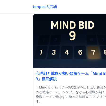
tenpesの広場
心理戦と戦略が熱い頭脳ゲーム「Mind B
9」徹底解説
「Mind Bid 9」は1〜9の数字を出し合い勝敗
める戦略ゲーム。シンプルながら心理戦が熱く
複数モードで飽きずに遊べる無料Webアプリで
す。