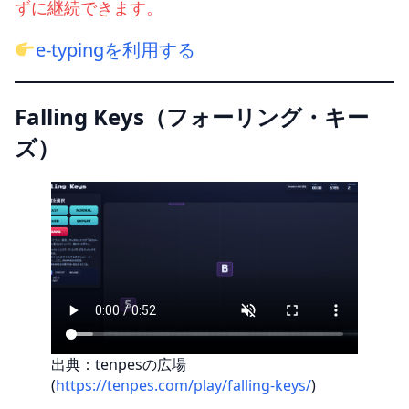
ずに継続できます。
e-typingを利用する
Falling Keys（フォーリング・キー
ズ）
出典：tenpesの広場
(
https://tenpes.com/play/falling-keys/
)