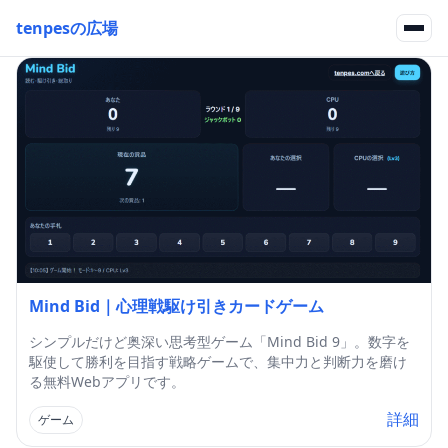
tenpesの広場
Mind Bid｜心理戦駆け引きカードゲーム
シンプルだけど奥深い思考型ゲーム「Mind Bid 9」。数字を
駆使して勝利を目指す戦略ゲームで、集中力と判断力を磨け
る無料Webアプリです。
詳細
ゲーム