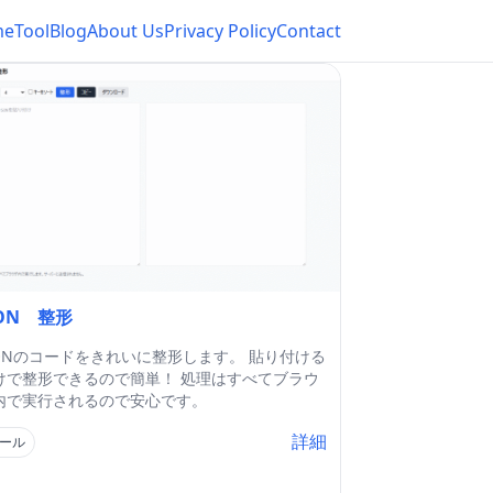
me
Tool
Blog
About Us
Privacy Policy
Contact
SON 整形
SONのコードをきれいに整形します。 貼り付ける
けで整形できるので簡単！ 処理はすべてブラウ
内で実行されるので安心です。
詳細
ール