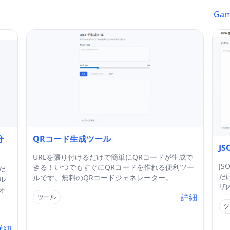
Ga
分
QRコード生成ツール
J
URLを張り付けるだけで簡単にQRコードが生成で
J
きる！いつでもすぐにQRコードを作れる便利ツー
だ
だ
ルです。無料のQRコードジェネレーター。
ル
ザ
ォ
詳細
ツール
ツ
詳細